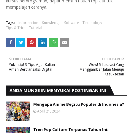
kursus pemrograman, dapat memilih ribuan topik untuk
mempelajari caranya.
Tags:
Information
Knowledge
Software
Technology
Tips & Trick
Tutorial
LEBIH LAMA
LEBIH BARU
Yuk Intip! 3 Tips Agar Kalian
Wow! 5 Ilustrasi Yang
Aman Bertransaksi Digital
Menggambar Jalan Menuju
Kesuksesan
ANDA MUNGKIN MENYUKAI POSTINGAN INI
Mengapa Anime Begitu Populer di Indonesia?
April 21, 2024
Tren Pop Culture Terpanas Tahun Ini: