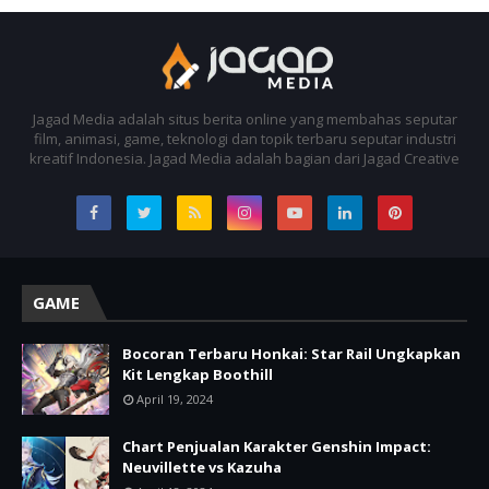
Jagad Media adalah situs berita online yang membahas seputar
film, animasi, game, teknologi dan topik terbaru seputar industri
kreatif Indonesia. Jagad Media adalah bagian dari Jagad Creative
GAME
Bocoran Terbaru Honkai: Star Rail Ungkapkan
Kit Lengkap Boothill
April 19, 2024
Chart Penjualan Karakter Genshin Impact:
Neuvillette vs Kazuha