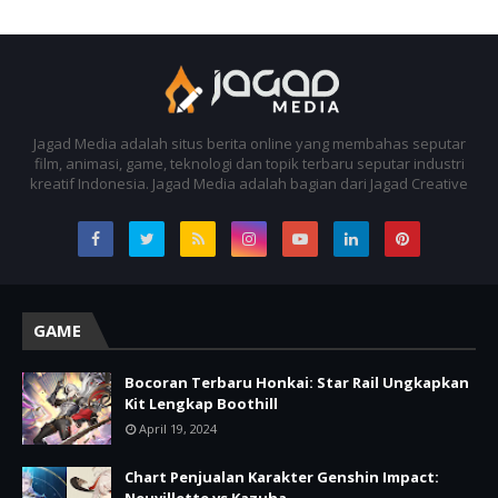
Jagad Media adalah situs berita online yang membahas seputar
film, animasi, game, teknologi dan topik terbaru seputar industri
kreatif Indonesia. Jagad Media adalah bagian dari Jagad Creative
GAME
Bocoran Terbaru Honkai: Star Rail Ungkapkan
Kit Lengkap Boothill
April 19, 2024
Chart Penjualan Karakter Genshin Impact: