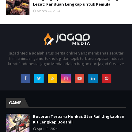
Lezat: Panduan Lengkap untuk Pemula
March 24, 2024
Jagad Media adalah situs berita online yang membahas seputar
film, animasi, game, teknologi dan topik terbaru seputar industri
kreatif Indonesia. Jagad Media adalah bagian dari Jagad Creative
GAME
Bocoran Terbaru Honkai: Star Rail Ungkapkan
Kit Lengkap Boothill
April 19, 2024