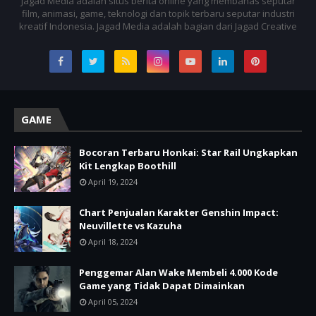
Jagad Media adalah situs berita online yang membahas seputar
film, animasi, game, teknologi dan topik terbaru seputar industri
kreatif Indonesia. Jagad Media adalah bagian dari Jagad Creative
GAME
Bocoran Terbaru Honkai: Star Rail Ungkapkan
Kit Lengkap Boothill
April 19, 2024
Chart Penjualan Karakter Genshin Impact:
Neuvillette vs Kazuha
April 18, 2024
Penggemar Alan Wake Membeli 4.000 Kode
Game yang Tidak Dapat Dimainkan
April 05, 2024