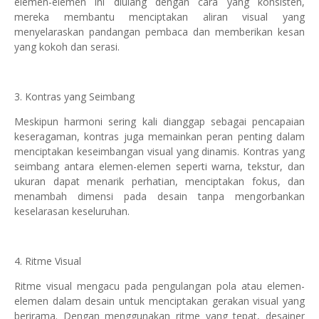
elemen-elemen ini diulang dengan cara yang konsisten,
mereka membantu menciptakan aliran visual yang
menyelaraskan pandangan pembaca dan memberikan kesan
yang kokoh dan serasi.
3. Kontras yang Seimbang
Meskipun harmoni sering kali dianggap sebagai pencapaian
keseragaman, kontras juga memainkan peran penting dalam
menciptakan keseimbangan visual yang dinamis. Kontras yang
seimbang antara elemen-elemen seperti warna, tekstur, dan
ukuran dapat menarik perhatian, menciptakan fokus, dan
menambah dimensi pada desain tanpa mengorbankan
keselarasan keseluruhan.
4. Ritme Visual
Ritme visual mengacu pada pengulangan pola atau elemen-
elemen dalam desain untuk menciptakan gerakan visual yang
berirama. Dengan menggunakan ritme yang tepat, desainer