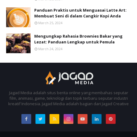
Panduan Praktis untuk Menguasai Latte Art:
Membuat Seni di dalam Cangkir Kopi Anda
March 25, 2024
Mengungkap Rahasia Brownies Bakar yang
Lezat: Panduan Lengkap untuk Pemula
March 24, 2024
Jagad Media adalah situs berita online yang membahas seputar
film, animasi, game, teknologi dan topik terbaru seputar industri
kreatif Indonesia. Jagad Media adalah bagian dari Jagad Creative