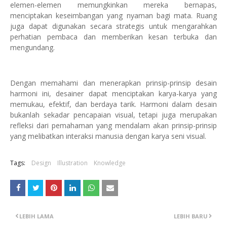
elemen-elemen memungkinkan mereka bernapas,
menciptakan keseimbangan yang nyaman bagi mata. Ruang
juga dapat digunakan secara strategis untuk mengarahkan
perhatian pembaca dan memberikan kesan terbuka dan
mengundang.
Dengan memahami dan menerapkan prinsip-prinsip desain
harmoni ini, desainer dapat menciptakan karya-karya yang
memukau, efektif, dan berdaya tarik. Harmoni dalam desain
bukanlah sekadar pencapaian visual, tetapi juga merupakan
refleksi dari pemahaman yang mendalam akan prinsip-prinsip
yang melibatkan interaksi manusia dengan karya seni visual.
Tags:
Design
Illustration
Knowledge
LEBIH LAMA
LEBIH BARU