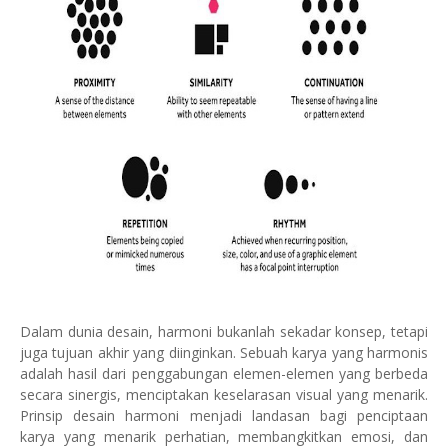
Dalam dunia desain, harmoni bukanlah sekadar konsep, tetapi
juga tujuan akhir yang diinginkan. Sebuah karya yang harmonis
adalah hasil dari penggabungan elemen-elemen yang berbeda
secara sinergis, menciptakan keselarasan visual yang menarik.
Prinsip desain harmoni menjadi landasan bagi penciptaan
karya yang menarik perhatian, membangkitkan emosi, dan