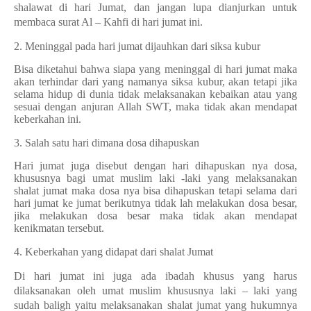
shalawat di hari Jumat, dan jangan lupa dianjurkan untuk
membaca surat Al – Kahfi di hari jumat ini.
2.
Meninggal pada hari jumat dijauhkan dari siksa kubur
Bisa diketahui bahwa siapa yang meninggal di hari jumat maka
akan terhindar dari yang namanya siksa kubur, akan tetapi jika
selama hidup di dunia tidak melaksanakan kebaikan atau yang
sesuai dengan anjuran Allah SWT, maka tidak akan mendapat
keberkahan ini.
3.
Salah satu hari dimana dosa dihapuskan
Hari jumat juga disebut dengan hari dihapuskan nya dosa,
khususnya bagi umat muslim laki -laki yang melaksanakan
shalat jumat maka dosa nya bisa dihapuskan tetapi selama dari
hari jumat ke jumat berikutnya tidak lah melakukan dosa besar,
jika melakukan dosa besar maka tidak akan mendapat
kenikmatan tersebut.
4.
Keberkahan yang didapat dari shalat Jumat
Di hari jumat ini juga ada ibadah khusus yang harus
dilaksanakan oleh umat muslim khususnya laki – laki yang
sudah baligh yaitu melaksanakan shalat jumat yang hukumnya