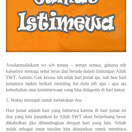
Assalamualaikum wr wb teman – teman semua, gimana nih
kabarnya semoga sehat terus dan berada dalam lindungan Allah
SWT, Aamiin. Gak kerasa nih udah hari jumat aja, nah biar hari
jumatnya makin berkah mending liat dulu nih apa - apa aja
keberkahan atau keistimewaan yang bisa didapetin di hari jumat:
1.
Waktu mustajab untuk melakukan doa
Hari jumat adalah hari yang istimewa karena di hari jumat ini
doa yang kita panjatkan ke Allah SWT akan berpeluang besar
dikabulkan jika dibandingkan dengan hari yang lain. Sebab
itulah sebagai umat muslim kita dianjurkan untuk membaca