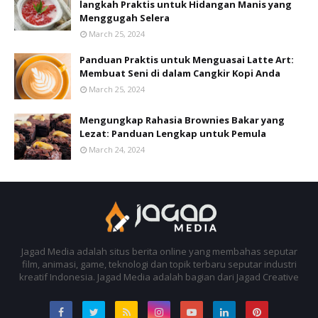
langkah Praktis untuk Hidangan Manis yang
Menggugah Selera
March 25, 2024
Panduan Praktis untuk Menguasai Latte Art:
Membuat Seni di dalam Cangkir Kopi Anda
March 25, 2024
Mengungkap Rahasia Brownies Bakar yang
Lezat: Panduan Lengkap untuk Pemula
March 24, 2024
Jagad Media adalah situs berita online yang membahas seputar
film, animasi, game, teknologi dan topik terbaru seputar industri
kreatif Indonesia. Jagad Media adalah bagian dari Jagad Creative