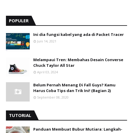
POPULER
Ini dia fungsi kabel yang ada di Packet Tracer
Juni 14, 2021
Melampaui Tren: Membahas Desain Converse
Chuck Taylor All Star
April 03, 2024
Belum Pernah Menang Di Fall Guys? Kamu
Harus Coba Tips dan Trik Ini! (Bagian 2)
September 08, 2020
TUTORIAL
Panduan Membuat Bubur Mutiara: Langkah-