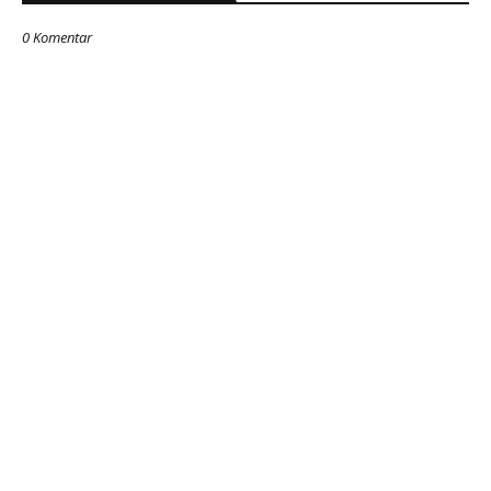
0 Komentar