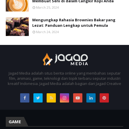
Membuat Seni di dalam Cangkir Kopi Anda
March 25, 2024
Mengungkap Rahasia Brownies Bakar yang
Lezat: Panduan Lengkap untuk Pemula
March 24, 2024
Jagad Media adalah situs berita online yang membahas seputar
film, animasi, game, teknologi dan topik terbaru seputar industri
kreatif Indonesia. Jagad Media adalah bagian dari Jagad Creative
GAME