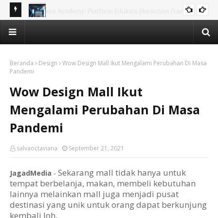
ame,
DIGIGAME Gaungkan Misi “Engage” di Jawa Barat: Sosialisasi
Ga
DIGIGAME
tri bagi
Ekosistem Game untuk Guru SMK dan Penggerak Ekraf
Edu
Beranda
Design
Wow Design Mall Ikut Mengalami Perubahan Di Masa
Pandemi
Wow Design Mall Ikut
Mengalami Perubahan Di Masa
Pandemi
salvaoctaviana
September 21, 2021
Sekarang mall tidak hanya untuk
JagadMedia
-
tempat berbelanja, makan, membeli kebutuhan
lainnya melainkan mall juga menjadi pusat
destinasi yang unik untuk orang dapat berkunjung
kembali loh.