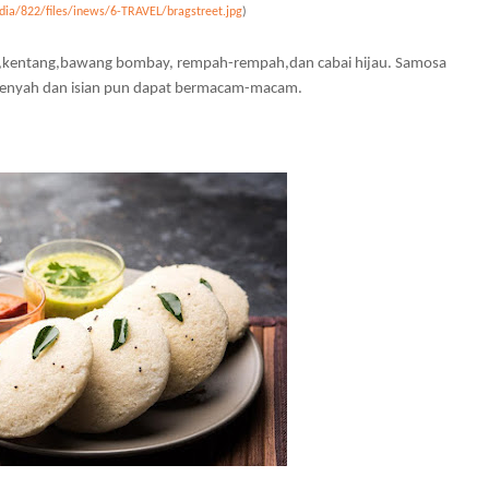
dia/822/files/inews/6-TRAVEL/bragstreet.jpg
)
gu,kentang,bawang bombay, rempah-rempah,dan cabai hijau. Samosa
g renyah dan isian pun dapat bermacam-macam.