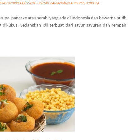
ds/2020/09/099000895e9a53b62d85c46c4d0d62e4_thumb_1200.jpg
)
upai pancake atau serabi yang ada di Indonesia dan bewarna putih.
ng dikukus. Sedangkan Idli terbuat dari sayur-sayuran dan rempah-