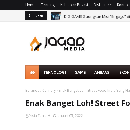
Home
Tentang
Kebijakan Privasi
Disklaimer
Kontak
DIGIGAME Gaungkan Misi “Engage” di
TICKER
TEKNOLOGI
GAME
ANIMASI
EKON
Beranda
Culinary
Enak Banget Loh! Street Food India Yang H
Enak Banget Loh! Street F
Yisia Tania H
Januari 05, 2022