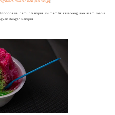
.org/dwn/1/makanan-india-pani-puri.jpg
)
di Indonesia, namun Panipuri ini memiliki rasa yang unik asam-manis
ingkan dengan Panipuri.