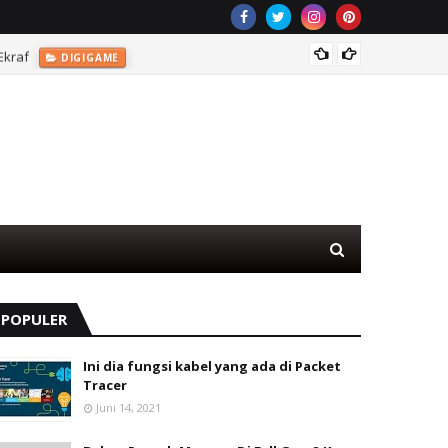
Ekraf
Game T
DIGIGAME
POPULER
Ini dia fungsi kabel yang ada di Packet
Tracer
Juni 14, 2021