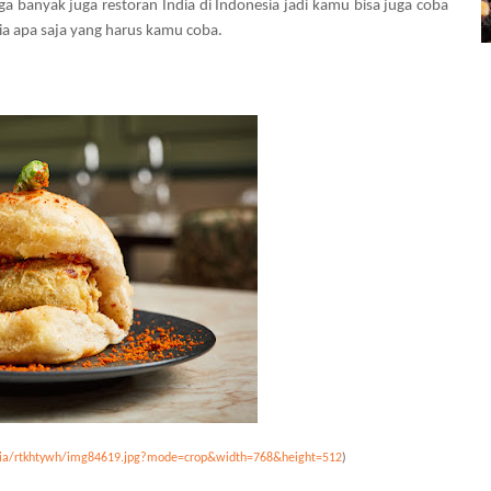
 banyak juga restoran India di Indonesia jadi kamu bisa juga coba
ndia apa saja yang harus kamu coba.
edia/rtkhtywh/img84619.jpg?mode=crop&width=768&height=512
)