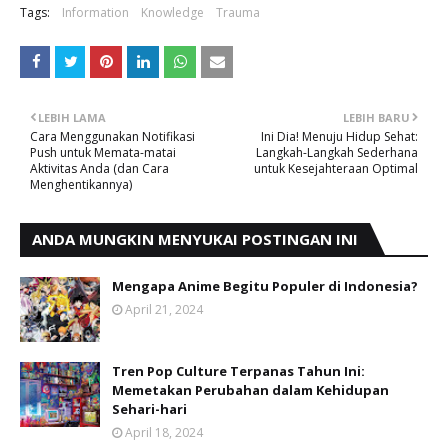
Tags:
Information
Knowledge
Trauma
LEBIH LAMA
LEBIH BARU
Cara Menggunakan Notifikasi
Ini Dia! Menuju Hidup Sehat:
Push untuk Memata-matai
Langkah-Langkah Sederhana
Aktivitas Anda (dan Cara
untuk Kesejahteraan Optimal
Menghentikannya)
ANDA MUNGKIN MENYUKAI POSTINGAN INI
Mengapa Anime Begitu Populer di Indonesia?
April 21, 2024
Tren Pop Culture Terpanas Tahun Ini:
Memetakan Perubahan dalam Kehidupan
Sehari-hari
April 18, 2024