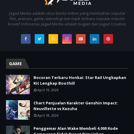
Jagad Media adalah situs berita online yang membahas seputar
film, animasi, game, teknologi dan topik terbaru seputar industri
kreatif Indonesia. Jagad Media adalah bagian dari Jagad Creative
GAME
Bocoran Terbaru Honkai: Star Rail Ungkapkan
Kit Lengkap Boothill
April 19, 2024
Chart Penjualan Karakter Genshin Impact:
Neuvillette vs Kazuha
April 18, 2024
Penggemar Alan Wake Membeli 4.000 Kode