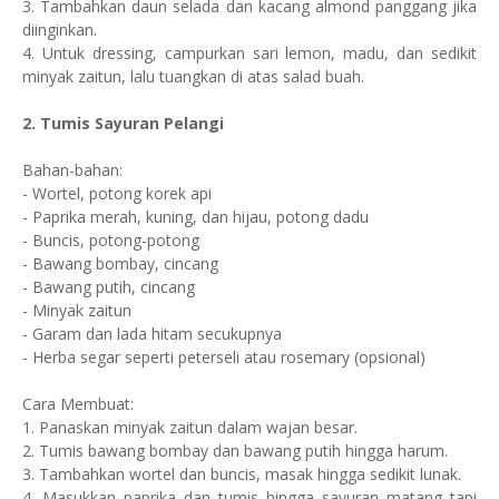
3. Tambahkan daun selada dan kacang almond panggang jika
diinginkan.
4. Untuk dressing, campurkan sari lemon, madu, dan sedikit
minyak zaitun, lalu tuangkan di atas salad buah.
2. Tumis Sayuran Pelangi
Bahan-bahan:
- Wortel, potong korek api
- Paprika merah, kuning, dan hijau, potong dadu
- Buncis, potong-potong
- Bawang bombay, cincang
- Bawang putih, cincang
- Minyak zaitun
- Garam dan lada hitam secukupnya
- Herba segar seperti peterseli atau rosemary (opsional)
Cara Membuat:
1. Panaskan minyak zaitun dalam wajan besar.
2. Tumis bawang bombay dan bawang putih hingga harum.
3. Tambahkan wortel dan buncis, masak hingga sedikit lunak.
4. Masukkan paprika dan tumis hingga sayuran matang tapi