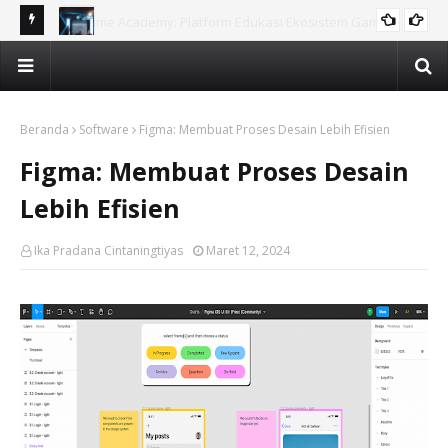
ame,
DIGIGAME Gaungkan Misi “Engage” di Jawa Barat: Sosialisasi
Ga
DIGIGAME
tri bagi
Ekosistem Game untuk Guru SMK dan Penggerak Ekraf
Edu
Beranda
Software
Figma: Membuat Proses Desain Lebih Efisien
Figma: Membuat Proses Desain
Lebih Efisien
Ika Pradana Cintaningtiyas
Maret 12, 2024