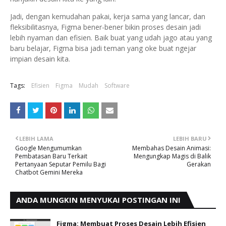
Jadi, dengan kemudahan pakai, kerja sama yang lancar, dan
fleksibilitasnya, Figma bener-bener bikin proses desain jadi
lebih nyaman dan efisien. Baik buat yang udah jago atau yang
baru belajar, Figma bisa jadi teman yang oke buat ngejar
impian desain kita.
Tags:
Efisien
Figma
Mudah
Software
LEBIH LAMA
LEBIH BARU
Google Mengumumkan
Membahas Desain Animasi:
Pembatasan Baru Terkait
Mengungkap Magis di Balik
Pertanyaan Seputar Pemilu Bagi
Gerakan
Chatbot Gemini Mereka
ANDA MUNGKIN MENYUKAI POSTINGAN INI
Figma: Membuat Proses Desain Lebih Efisien