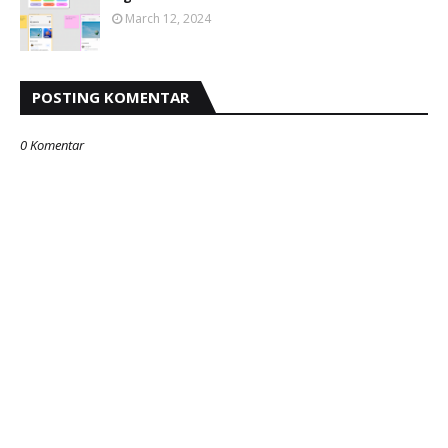
March 12, 2024
POSTING KOMENTAR
0 Komentar