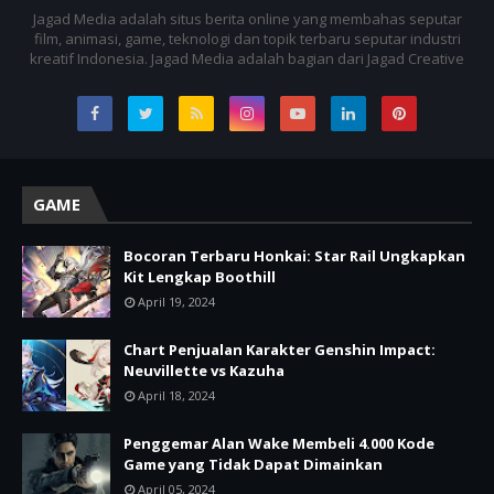
Jagad Media adalah situs berita online yang membahas seputar
film, animasi, game, teknologi dan topik terbaru seputar industri
kreatif Indonesia. Jagad Media adalah bagian dari Jagad Creative
GAME
Bocoran Terbaru Honkai: Star Rail Ungkapkan
Kit Lengkap Boothill
April 19, 2024
Chart Penjualan Karakter Genshin Impact:
Neuvillette vs Kazuha
April 18, 2024
Penggemar Alan Wake Membeli 4.000 Kode
Game yang Tidak Dapat Dimainkan
April 05, 2024