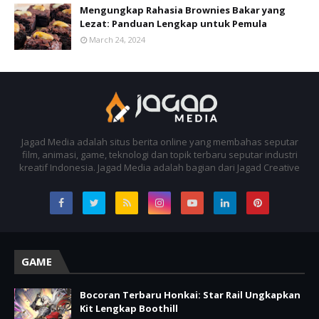
Mengungkap Rahasia Brownies Bakar yang
Lezat: Panduan Lengkap untuk Pemula
March 24, 2024
Jagad Media adalah situs berita online yang membahas seputar
film, animasi, game, teknologi dan topik terbaru seputar industri
kreatif Indonesia. Jagad Media adalah bagian dari Jagad Creative
GAME
Bocoran Terbaru Honkai: Star Rail Ungkapkan
Kit Lengkap Boothill