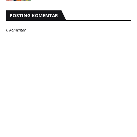
POSTING KOMENTAR
0 Komentar