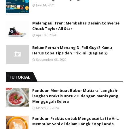
Juni 14, 2021
Melampaui Tren: Membahas Desain Converse
Chuck Taylor All Star
April 03, 2024
Belum Pernah Menang Di Fall Guys? Kamu
Harus Coba Tips dan Trik Ini! (Bagian 2)
September 08, 2020
TUTORIAL
Panduan Membuat Bubur Mutiara: Langkah-
langkah Praktis untuk Hidangan Manis yang
Menggugah Selera
March 25, 2024
Panduan Praktis untuk Menguasai Latte Art:
Membuat Seni di dalam Cangkir Kopi Anda