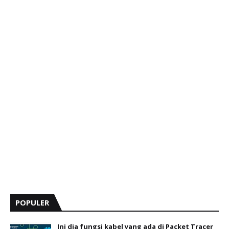
POPULER
Ini dia fungsi kabel yang ada di Packet Tracer