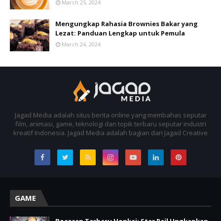
March 25, 2024
Mengungkap Rahasia Brownies Bakar yang
Lezat: Panduan Lengkap untuk Pemula
March 24, 2024
Jagad Media adalah situs berita online yang membahas seputar
film, animasi, game, teknologi dan topik terbaru seputar industri
kreatif Indonesia. Jagad Media adalah bagian dari Jagad Creative
GAME