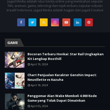
Jagad Media adalah situs berita online yang membahas seputar
film, animasi, game, teknologi dan topik terbaru seputar industri
kreatif Indonesia. Jagad Media adalah bagian dari Jagad Creative
GAME
Bocoran Terbaru Honkai: Star Rail Ungkapkan
Kit Lengkap Boothill
April 19, 2024
Chart Penjualan Karakter Genshin Impact:
Neuvillette vs Kazuha
April 18, 2024
Penggemar Alan Wake Membeli 4.000 Kode
Game yang Tidak Dapat Dimainkan
April 05, 2024