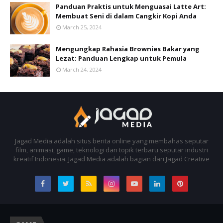
Panduan Praktis untuk Menguasai Latte Art:
Membuat Seni di dalam Cangkir Kopi Anda
March 25, 2024
Mengungkap Rahasia Brownies Bakar yang
Lezat: Panduan Lengkap untuk Pemula
March 24, 2024
Jagad Media adalah situs berita online yang membahas seputar
film, animasi, game, teknologi dan topik terbaru seputar industri
kreatif Indonesia. Jagad Media adalah bagian dari Jagad Creative