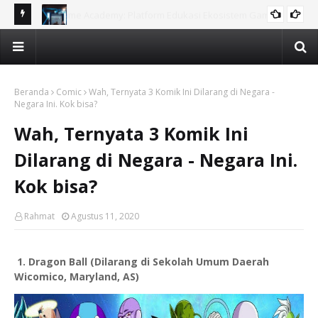
ame,
DIGIGAME Gaungkan Misi “Engage” di Jawa Barat: Sosialisasi
Ga
DIGIGAME
tri bagi
Ekosistem Game untuk Guru SMK dan Penggerak Ekraf
Edu
Beranda
Comic
Wah, Ternyata 3 Komik Ini Dilarang di Negara -
Negara Ini. Kok bisa?
Wah, Ternyata 3 Komik Ini
Dilarang di Negara - Negara Ini.
Kok bisa?
Rahmat
Agustus 11, 2020
1. Dragon Ball (Dilarang di Sekolah Umum Daerah
Wicomico, Maryland, AS)