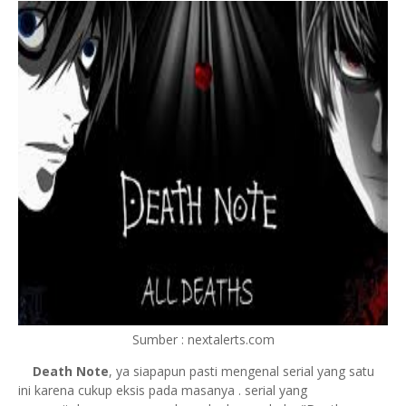
Sumber : nextalerts.com
Death Note
, ya siapapun pasti mengenal serial yang satu
ini karena cukup eksis pada masanya . serial yang