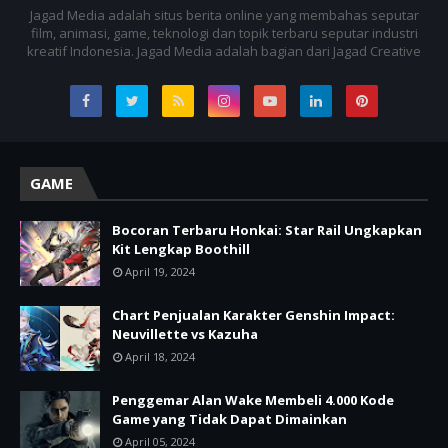
Jagad Media adalah situs berita online yang membahas seputar
film, animasi, game, teknologi dan topik terbaru seputar industri
kreatif Indonesia. Jagad Media adalah bagian dari Jagad Creative
GAME
Bocoran Terbaru Honkai: Star Rail Ungkapkan
Kit Lengkap Boothill
April 19, 2024
Chart Penjualan Karakter Genshin Impact:
Neuvillette vs Kazuha
April 18, 2024
Penggemar Alan Wake Membeli 4.000 Kode
Game yang Tidak Dapat Dimainkan
April 05, 2024