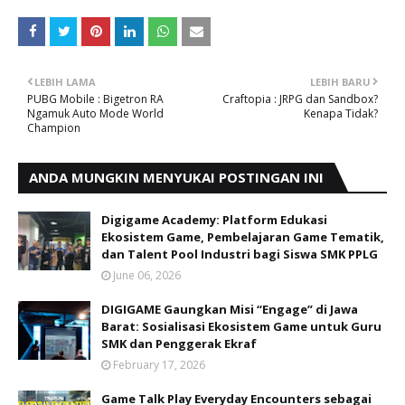
LEBIH LAMA
LEBIH BARU
PUBG Mobile : Bigetron RA
Craftopia : JRPG dan Sandbox?
Ngamuk Auto Mode World
Kenapa Tidak?
Champion
ANDA MUNGKIN MENYUKAI POSTINGAN INI
Digigame Academy: Platform Edukasi
Ekosistem Game, Pembelajaran Game Tematik,
dan Talent Pool Industri bagi Siswa SMK PPLG
June 06, 2026
DIGIGAME Gaungkan Misi “Engage” di Jawa
Barat: Sosialisasi Ekosistem Game untuk Guru
SMK dan Penggerak Ekraf
February 17, 2026
Game Talk Play Everyday Encounters sebagai