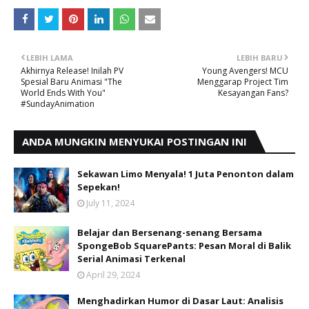
LEBIH LAMA
LEBIH BARU
Akhirnya Release! Inilah PV
Young Avengers! MCU
Spesial Baru Animasi "The
Menggarap Project Tim
World Ends With You"
Kesayangan Fans?
#SundayAnimation
ANDA MUNGKIN MENYUKAI POSTINGAN INI
Sekawan Limo Menyala! 1 Juta Penonton dalam
Sepekan!
July 11, 2024
Belajar dan Bersenang-senang Bersama
SpongeBob SquarePants: Pesan Moral di Balik
Serial Animasi Terkenal
April 29, 2024
Menghadirkan Humor di Dasar Laut: Analisis