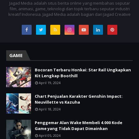
Jagad Media adalah situs berita online yang membahas seputar
film, animasi, game, teknologi dan topik terbaru seputar industri
kreatif Indonesia. Jagad Media adalah bagian dari Jagad Creative
GAME
Bocoran Terbaru Honkai: Star Rail Ungkapkan
Kit Lengkap Boothill
April 19, 2024
Chart Penjualan Karakter Genshin Impact:
Neuvillette vs Kazuha
April 18, 2024
Penggemar Alan Wake Membeli 4.000 Kode
Game yang Tidak Dapat Dimainkan
April 05, 2024