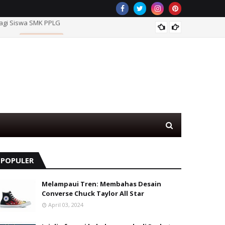
bagi Siswa SMK PPLG
Game T
Ekraf
DIGIGAME
POPULER
Melampaui Tren: Membahas Desain
Converse Chuck Taylor All Star
April 03, 2024