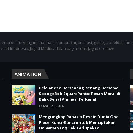
berita online yang membahas seputar film, animasi, game, teknologi dan t
kreatif Indonesia. Jagad Media adalah bagian dari Jagad Creative
ANIMATION
Belajar dan Bersenang-senang Bersama
SpongeBob SquarePants: Pesan Moral di
Balik Serial Animasi Terkenal
April 29, 2024
Mengungkap Rahasia Desain Dunia One
Piece: Kunci-Kunci untuk Menciptakan
Universe yang Tak Terlupakan