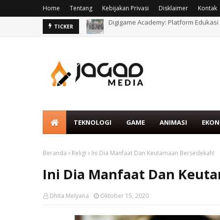
Home
Tentang
Kebijakan Privasi
Disklaimer
Kontak
Digigame Academy: Platform Edukasi
DIGIGAME Gaungkan Misi “Engage” di
TICKER
TEKNOLOGI
GAME
ANIMASI
EKON
Beranda
Religi
Ini Dia Manfaat Dan Keutamaan Bersedekah!
Ini Dia Manfaat Dan Keut
Dhita Melyana
Oktober 15, 2020