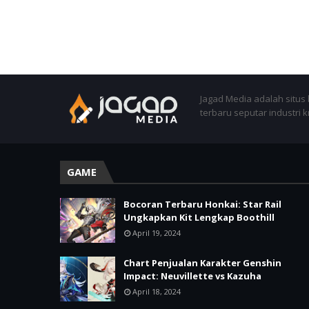
Jagad Media adalah situs 
terbaru seputar industri 
GAME
Bocoran Terbaru Honkai: Star Rail
Ungkapkan Kit Lengkap Boothill
April 19, 2024
Chart Penjualan Karakter Genshin
Impact: Neuvillette vs Kazuha
April 18, 2024