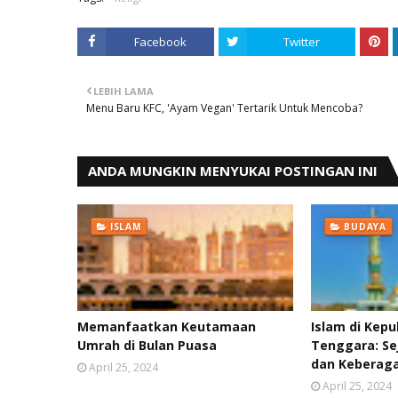
Facebook
Twitter
LEBIH LAMA
Menu Baru KFC, 'Ayam Vegan' Tertarik Untuk Mencoba?
ANDA MUNGKIN MENYUKAI POSTINGAN INI
ISLAM
BUDAYA
Memanfaatkan Keutamaan
Islam di Kep
Umrah di Bulan Puasa
Tenggara: Se
dan Kebera
April 25, 2024
April 25, 2024