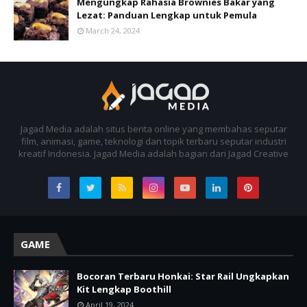
Mengungkap Rahasia Brownies Bakar yang
Lezat: Panduan Lengkap untuk Pemula
March 24, 2024
Jagad Media adalah situs berita online yang membahas seputar
film, animasi, game, teknologi dan topik terbaru seputar industri
kreatif Indonesia. Jagad Media adalah bagian dari Jagad Creative
GAME
Bocoran Terbaru Honkai: Star Rail Ungkapkan
Kit Lengkap Boothill
April 19, 2024