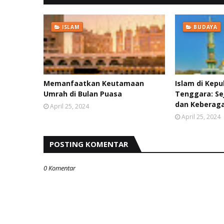
ISLAM
BUDAYA
Memanfaatkan Keutamaan
Islam di Kep
Umrah di Bulan Puasa
Tenggara: Se
dan Kebera
April 25, 2024
April 25, 2024
POSTING KOMENTAR
0 Komentar