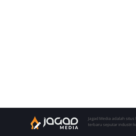
Jagad Media adalah situs 
terbaru seputar industri 