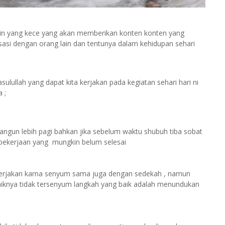
in yang kece yang akan memberikan konten konten yang
sasi dengan orang lain dan tentunya dalam kehidupan sehari
ulullah yang dapat kita kerjakan pada kegiatan sehari hari ni
 ;
bangun lebih pagi bahkan jika sebelum waktu shubuh tiba sobat
pekerjaan yang mungkin belum selesai
kerjakan karna senyum sama juga dengan sedekah , namun
aiknya tidak tersenyum langkah yang baik adalah menundukan