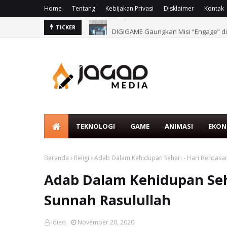
Home
Tentang
Kebijakan Privasi
Disklaimer
Kontak
DIGIGAME Gaungkan Misi “Engage” di
TICKER
TEKNOLOGI
GAME
ANIMASI
EKON
Beranda
Religi
Adab Dalam Kehidupan Sehari - Hari Berdasar
Adab Dalam Kehidupan Seha
Sunnah Rasulullah
Idieq
November 20, 2020