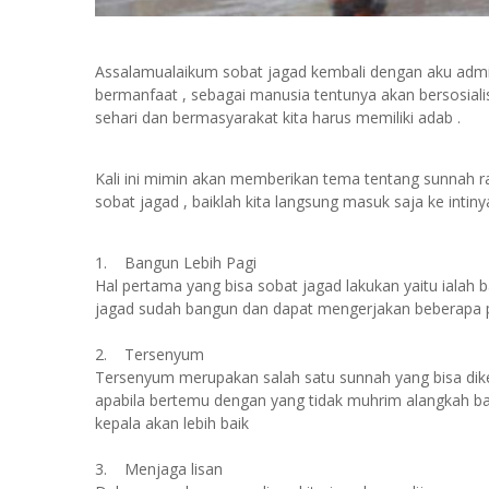
Assalamualaikum sobat jagad kembali dengan aku adm
bermanfaat , sebagai manusia tentunya akan bersosiali
sehari dan bermasyarakat kita harus memiliki adab .
Kali ini mimin akan memberikan tema tentang sunnah ras
sobat jagad , baiklah kita langsung masuk saja ke intinya
1. Bangun Lebih Pagi
Hal pertama yang bisa sobat jagad lakukan yaitu ialah 
jagad sudah bangun dan dapat mengerjakan beberapa 
2. Tersenyum
Tersenyum merupakan salah satu sunnah yang bisa di
apabila bertemu dengan yang tidak muhrim alangkah b
kepala akan lebih baik
3. Menjaga lisan