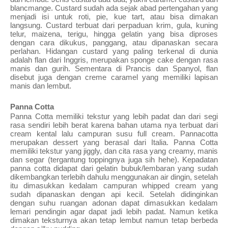
blancmange. Custard sudah ada sejak abad pertengahan yang 
menjadi isi untuk roti, pie, kue tart, atau bisa dimakan 
langsung. Custard terbuat dari perpaduan krim, gula, kuning 
telur, maizena, terigu, hingga gelatin yang bisa diproses 
dengan cara dikukus, panggang, atau dipanaskan secara 
perlahan. Hidangan custard yang paling terkenal di dunia 
adalah flan dari Inggris, merupakan sponge cake dengan rasa 
manis dan gurih. Sementara di Prancis dan Spanyol, flan 
disebut juga dengan creme caramel yang memiliki lapisan 
manis dan lembut.
Panna Cotta
Panna Cotta memiliki tekstur yang lebih padat dan dari segi 
rasa sendiri lebih berat karena bahan utama nya terbuat dari 
cream kental lalu campuran susu full cream. Pannacotta 
merupakan dessert yang berasal dari Italia. Panna Cotta 
memiliki tekstur yang jiggly, dan cita rasa yang creamy, manis 
dan segar (tergantung toppingnya juga sih hehe). Kepadatan 
panna cotta didapat dari gelatin bubuk/lembaran yang sudah 
dikembangkan terlebih dahulu menggunakan air dingin, setelah 
itu dimasukkan kedalam campuran whipped cream yang 
sudah dipanaskan dengan api kecil. Setelah didinginkan 
dengan suhu ruangan adonan dapat dimasukkan kedalam 
lemari pendingin agar dapat jadi lebih padat. Namun ketika 
dimakan teksturnya akan tetap lembut namun tetap berbeda 