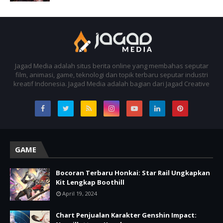
Jagad Media adalah situs berita online yang membahas seputar
film, animasi, game, teknologi dan topik terbaru seputar industri
kreatif Indonesia. Jagad Media adalah bagian dari Jagad Creative
GAME
Bocoran Terbaru Honkai: Star Rail Ungkapkan
Kit Lengkap Boothill
April 19, 2024
Chart Penjualan Karakter Genshin Impact: