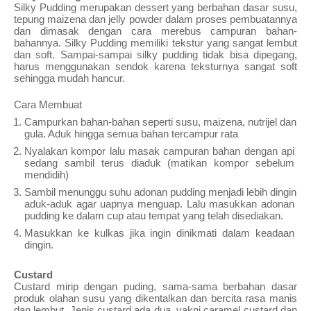
Silky Pudding merupakan dessert yang berbahan dasar susu, 
tepung maizena dan jelly powder dalam proses pembuatannya 
dan dimasak dengan cara merebus campuran bahan-
bahannya. Silky Pudding memiliki tekstur yang sangat lembut 
dan soft. Sampai-sampai silky pudding tidak bisa dipegang, 
harus menggunakan sendok karena teksturnya sangat soft 
sehingga mudah hancur.
Cara Membuat
Campurkan bahan-bahan seperti susu, maizena, nutrijel dan 
gula. Aduk hingga semua bahan tercampur rata
Nyalakan kompor lalu masak campuran bahan dengan api 
sedang sambil terus diaduk (matikan kompor sebelum 
mendidih)
Sambil menunggu suhu adonan pudding menjadi lebih dingin 
aduk-aduk agar uapnya menguap. Lalu masukkan adonan 
pudding ke dalam cup atau tempat yang telah disediakan.
Masukkan ke kulkas jika ingin dinikmati dalam keadaan 
dingin.
Custard
Custard mirip dengan puding, sama-sama berbahan dasar 
produk olahan susu yang dikentalkan dan bercita rasa manis 
dan lembut. Jenis custard ada dua, yakni caramel custard dan 