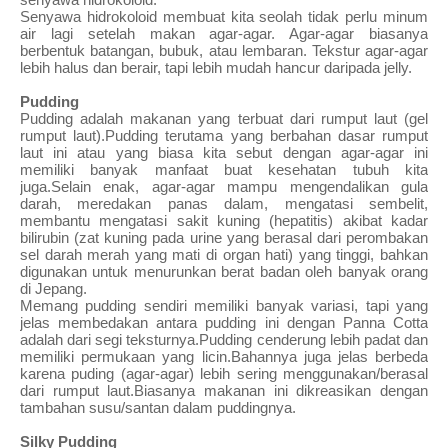
senyawa hidrokoloid.
Senyawa hidrokoloid membuat kita seolah tidak perlu minum 
air lagi setelah makan agar-agar. Agar-agar biasanya 
berbentuk batangan, bubuk, atau lembaran. Tekstur agar-agar 
lebih halus dan berair, tapi lebih mudah hancur daripada jelly.
Pudding
Pudding adalah makanan yang terbuat dari rumput laut (gel 
rumput laut).Pudding terutama yang berbahan dasar rumput 
laut ini atau yang biasa kita sebut dengan agar-agar ini 
memiliki banyak manfaat buat kesehatan tubuh kita 
juga.Selain enak, agar-agar mampu mengendalikan gula 
darah, meredakan panas dalam, mengatasi sembelit, 
membantu mengatasi sakit kuning (hepatitis) akibat kadar 
bilirubin (zat kuning pada urine yang berasal dari perombakan 
sel darah merah yang mati di organ hati) yang tinggi, bahkan 
digunakan untuk menurunkan berat badan oleh banyak orang 
di Jepang.
Memang pudding sendiri memiliki banyak variasi, tapi yang 
jelas membedakan antara pudding ini dengan Panna Cotta 
adalah dari segi teksturnya.Pudding cenderung lebih padat dan 
memiliki permukaan yang licin.Bahannya juga jelas berbeda 
karena puding (agar-agar) lebih sering menggunakan/berasal 
dari rumput laut.Biasanya makanan ini dikreasikan dengan 
tambahan susu/santan dalam puddingnya.
Silky Pudding