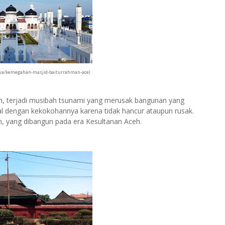
daya/kemegahan-masjid-baiturrahman-ace)
am, terjadi musibah tsunami yang merusak bangunan yang
nal dengan kekokohannya karena tidak hancur ataupun rusak.
eh, yang dibangun pada era Kesultanan Aceh.