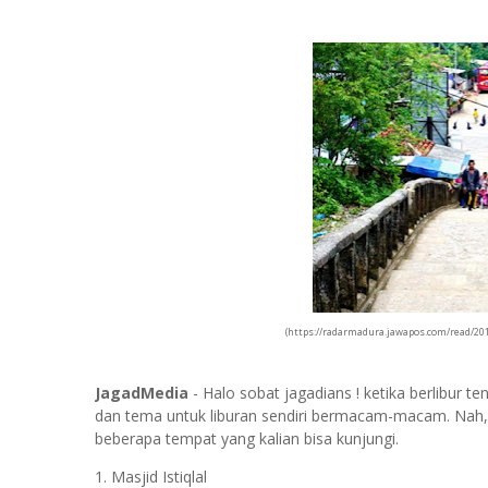
(https://radarmadura.jawapos.com/read/201
JagadMedia
- Halo sobat jagadians ! ketika berlibur 
dan tema untuk liburan sendiri bermacam-macam. Nah, sala
beberapa tempat yang kalian bisa kunjungi.
1. Masjid Istiqlal