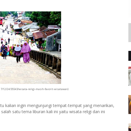
7/12/24/35543/wisata-religi-masih-favorit-wisatawan)
tentu kalian ingin mengunjungi tempat-tempat yang menarikan,
h satu tema liburan kali ini yaitu wisata religi dan ini