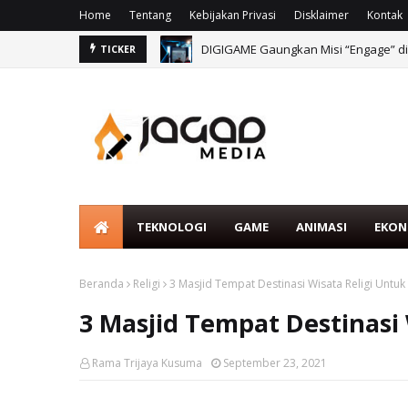
Home
Tentang
Kebijakan Privasi
Disklaimer
Kontak
DIGIGAME Gaungkan Misi “Engage” di
TICKER
Game Talk Play Everyday Encounters 
TEKNOLOGI
GAME
ANIMASI
EKON
Beranda
Religi
3 Masjid Tempat Destinasi Wisata Religi Untuk 
3 Masjid Tempat Destinasi 
Rama Trijaya Kusuma
September 23, 2021