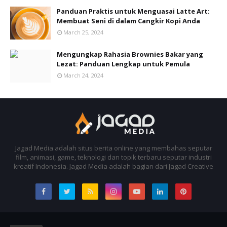
Panduan Praktis untuk Menguasai Latte Art:
Membuat Seni di dalam Cangkir Kopi Anda
March 25, 2024
Mengungkap Rahasia Brownies Bakar yang
Lezat: Panduan Lengkap untuk Pemula
March 24, 2024
Jagad Media adalah situs berita online yang membahas seputar
film, animasi, game, teknologi dan topik terbaru seputar industri
kreatif Indonesia. Jagad Media adalah bagian dari Jagad Creative