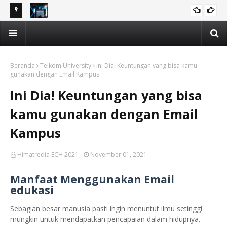
ame,
DIGIGAME Gaungkan Misi “Engage” di Jawa Barat: Sosialisasi
Ga
DIGIGAME
tri bagi
Ekosistem Game untuk Guru SMK dan Penggerak Ekraf
Edu
Beranda
Telkom University
Ini Dia! Keuntungan yang bisa kamu
gunakan dengan Email Kampus
Ini Dia! Keuntungan yang bisa
kamu gunakan dengan Email
Kampus
Himatredia ECH 2021
November 01, 2021
Manfaat Menggunakan Email
edukasi
Sebagian besar manusia pasti ingin menuntut ilmu setinggi
mungkin untuk mendapatkan pencapaian dalam hidupnya.