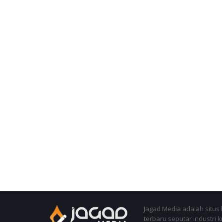
Jagad Media adalah situs 
terbaru seputar industri 