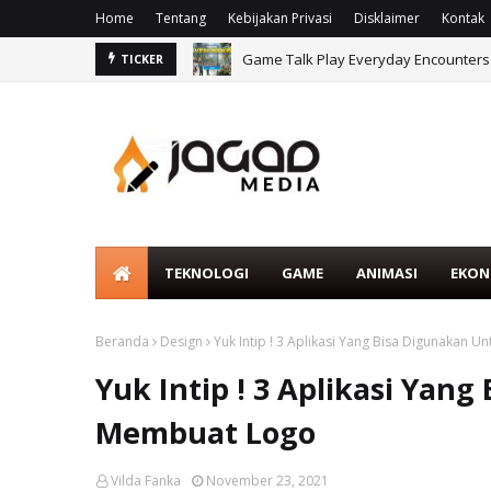
Home
Tentang
Kebijakan Privasi
Disklaimer
Kontak
Game Talk Play Everyday Encounters 
TICKER
TEKNOLOGI
GAME
ANIMASI
EKON
Beranda
Design
Yuk Intip ! 3 Aplikasi Yang Bisa Digunakan 
Yuk Intip ! 3 Aplikasi Yan
Membuat Logo
Vilda Fanka
November 23, 2021