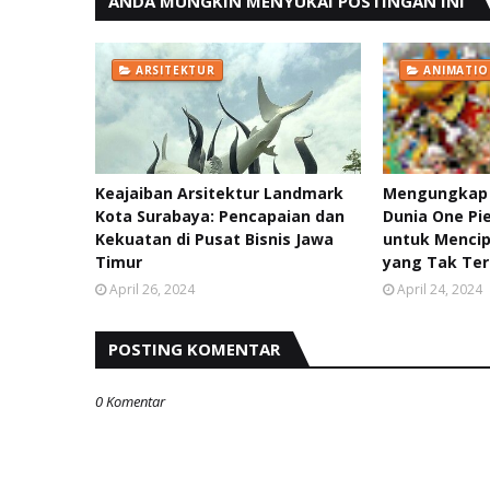
ANDA MUNGKIN MENYUKAI POSTINGAN INI
ARSITEKTUR
ANIMATIO
Keajaiban Arsitektur Landmark
Mengungkap 
Kota Surabaya: Pencapaian dan
Dunia One Pie
Kekuatan di Pusat Bisnis Jawa
untuk Mencip
Timur
yang Tak Te
April 26, 2024
April 24, 2024
POSTING KOMENTAR
0 Komentar