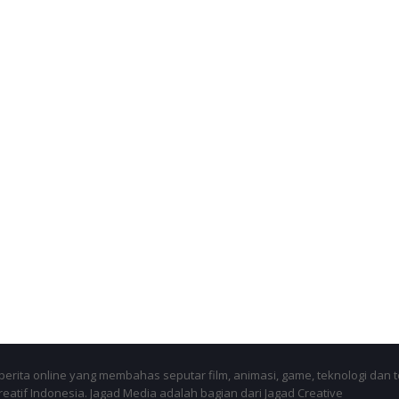
berita online yang membahas seputar film, animasi, game, teknologi dan t
kreatif Indonesia. Jagad Media adalah bagian dari Jagad Creative