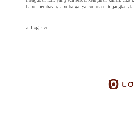
mengubah font yang ada sesuai keinginan kalian. Jika 
harus membayar, tapir harganya pun masih terjangkau, la
2.
Logaster