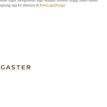
kalian ingin mengunduh logo dengan resolusi tinggi maka kalian
ngsung saja ke situsnya di
FreeLogoDesign