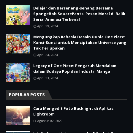
Belajar dan Bersenang-senang Bersama
SpongeBob SquarePants: Pesan Moral di Balik
Serial Animasi Terkenal
April 29, 2024
Mengungkap Rahasia Desain Dunia One Piece:
Kunci-Kunci untuk Menciptakan Universe yang
Tak Terlupakan
April 24, 2024
Legacy of One Piece: Pengaruh Mendalam
dalam Budaya Pop dan Industri Manga
April 23, 2024
POPULAR POSTS
Cara Mengedit Foto Backlight di Aplikasi
Lightroom
Agustus 02, 2020