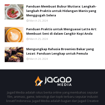
Panduan Membuat Bubur Mutiara: Langkah-
langkah Praktis untuk Hidangan Manis yang
Menggugah Selera
March 25, 2024
Panduan Praktis untuk Menguasai Latte Art:
Membuat Seni di dalam Cangkir Kopi Anda
March 25, 2024
Mengungkap Rahasia Brownies Bakar yang
Lezat: Panduan Lengkap untuk Pemula
March 24, 2024
Jagad Media adalah situs berita online yang membahas seputar
film, animasi, game, teknologi dan topik terbaru seputar industri
kreatif Indonesia. Jagad Media adalah bagian dari Jagad Creative