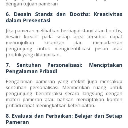
dengan tujuan pameran.
6. Desain Stands dan Booths: Kreativitas
dalam Presentasi
Jika pameran melibatkan berbagai stand atau booths,
desain kreatif pada setiap area tersebut dapat
menonjolkan keunikan dan memudahkan
pengunjung untuk mengidentifikasi pesan atau
produk yang ditampilkan.
7. Sentuhan Personalisasi: Menciptakan
Pengalaman Pribadi
Pengalaman pameran yang efektif juga mencakup
sentuhan personalisasi. Memberikan ruang untuk
pengunjung berinteraksi secara langsung dengan
materi pameran atau bahkan menciptakan konten
pribadi dapat meningkatkan keterlibatan.
8. Evaluasi dan Perbaikan: Belajar dari Setiap
Pameran