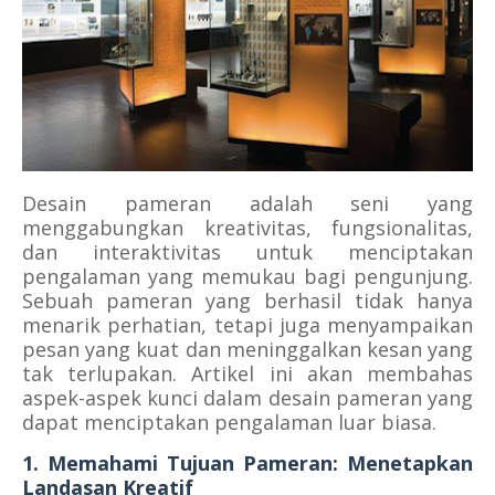
Desain pameran adalah seni yang
menggabungkan kreativitas, fungsionalitas,
dan interaktivitas untuk menciptakan
pengalaman yang memukau bagi pengunjung.
Sebuah pameran yang berhasil tidak hanya
menarik perhatian, tetapi juga menyampaikan
pesan yang kuat dan meninggalkan kesan yang
tak terlupakan. Artikel ini akan membahas
aspek-aspek kunci dalam desain pameran yang
dapat menciptakan pengalaman luar biasa.
1. Memahami Tujuan Pameran: Menetapkan
Landasan Kreatif