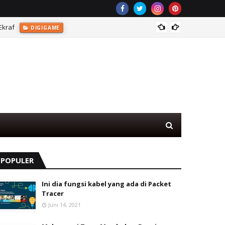
Ekraf
Game T
DIGIGAME
POPULER
Ini dia fungsi kabel yang ada di Packet
Tracer
Juni 14, 2021