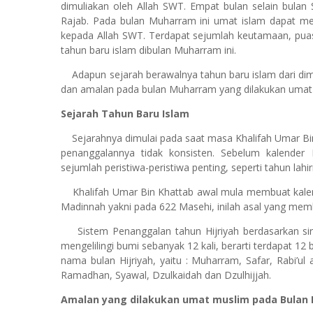
dimuliakan oleh Allah SWT. Empat bulan selain bulan 
Rajab. Pada bulan Muharram ini umat islam dapat m
kepada Allah SWT. Terdapat sejumlah keutamaan, puas
tahun baru islam dibulan Muharram ini.
Adapun sejarah berawalnya tahun baru islam dari dim
dan amalan pada bulan Muharram yang dilakukan umat
Sejarah Tahun Baru Islam
Sejarahnya dimulai pada saat masa Khalifah Umar B
penanggalannya tidak konsisten. Sebelum kalender
sejumlah peristiwa-peristiwa penting, seperti tahun l
Khalifah Umar Bin Khattab awal mula membuat kale
Madinnah yakni pada 622 Masehi, inilah asal yang mem
Sistem Penanggalan tahun Hijriyah berdasarkan si
mengelilingi bumi sebanyak 12 kali, berarti terdapat 12 
nama bulan Hijriyah, yaitu : Muharram, Safar, Rabi’ul a
Ramadhan, Syawal, Dzulkaidah dan Dzulhijjah.
Amalan yang dilakukan umat muslim pada Bulan