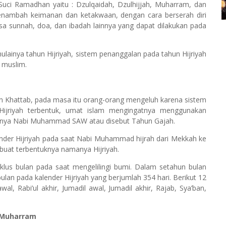
Suci Ramadhan yaitu : Dzulqaidah, Dzulhijjah, Muharram, dan
enambah keimanan dan ketakwaan, dengan cara berserah diri
a sunnah, doa, dan ibadah lainnya yang dapat dilakukan pada
ulainya tahun Hijriyah, sistem penanggalan pada tahun Hijriyah
 muslim.
in Khattab, pada masa itu orang-orang mengeluh karena sistem
 Hijriyah terbentuk, umat islam mengingatnya menggunakan
ahirnya Nabi Muhammad SAW atau disebut Tahun Gajah.
nder Hijriyah pada saat Nabi Muhammad hijrah dari Mekkah ke
buat terbentuknya namanya Hijriyah.
rklus bulan pada saat mengelilingi bumi. Dalam setahun bulan
bulan pada kalender Hijriyah yang berjumlah 354 hari. Berikut 12
wal, Rabi’ul akhir, Jumadil awal, Jumadil akhir, Rajab, Sya’ban,
 Muharram