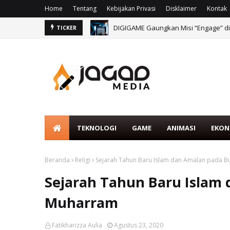
Home
Tentang
Kebijakan Privasi
Disklaimer
Kontak
DIGIGAME Gaungkan Misi “Engage” di
TICKER
TEKNOLOGI
GAME
ANIMASI
EKON
Beranda
Religi
Sejarah Tahun Baru Islam dan Amalan pada 
Sejarah Tahun Baru Islam
Muharram
Fatikharizza Aulia
Agustus 23, 2020