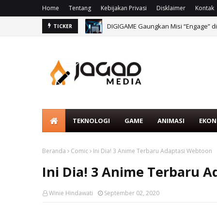
Home
Tentang
Kebijakan Privasi
Disklaimer
Kontak
DIGIGAME Gaungkan Misi “Engage” di
TICKER
TEKNOLOGI
GAME
ANIMASI
EKON
Beranda
Comic
Ini Dia! 3 Anime Terbaru Adaptasi Webtoon
Ini Dia! 3 Anime Terbaru 
Winie Hindawati
September 02, 2020