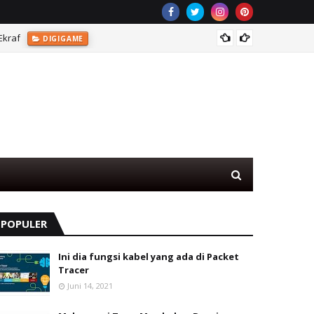
Ekraf
Game T
DIGIGAME
POPULER
Ini dia fungsi kabel yang ada di Packet
Tracer
Juni 14, 2021